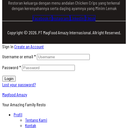
Restoran keluarga dengan menu andalan Chicken Crips yang terkenal
dengan kerenyahannya serta daging ayamnya yang Minim Lemak
Facebook-f
Instagram
Linkedin
Tiktok
Copyright © 2026. PT MagFood Amazy Internasional. Allright Reserved.
Sign in
Create an Account
Username or email
*
Password
*
Login
Lost your password?
Magfood Amazy
Your Amazing Family Resto
Profil
Tentang Kami
Kontak