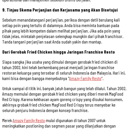
9. Tinjau Skema Perjanjian dan Kerjasama yang Akan Disetujui
Sebelum menandatangani perjanjian, periksa dengan detil berulang kali
setiap poin yang tertulis di dalamnya. Anda bisa meminta bantuan pada
pihak yang lebih kompeten dalam melihat perjanjian. Jika ada poin yang
tidak jelas, mintalah penjelasan selengkap mungkin dari pihak franchisor.
Tanda tangani perjanjian saat Anda sudah yakin dan mantap.
Dari Gerobak Fried Chicken hingga Jaringan Franchise Resto
Siapa sangka jika usaha yang dimulai dengan gerobak fried chicken di
tahun 2002, kini telah berkembang pesat menjadi jaringan franchise
restoran keluarga yang tersebar di seluruh Indonesia dan Malaysia. Hari ini,
kami bisa dengan bangga menyebutnya “
Amazy Family Resto
”.
Untuk sampai di titik ini, banyak jatuh bangun yang telah dilalui. Tahun 2002,
Amazy memulai dengan gerobak fried chicken yang diberi merek MagFood
Red Crispy. Karena kekhasan ayam goreng crispy yang disukai konsumen,
akhirnya grobak fried chicken MagFood Red Crispy terus menyebar ke
seluruh penjuru Indonesia dengan konsep franchise.
Merek
Amazy Family Resto
mulai digunakan di tahun 2007 untuk
meningkatkan postioning dan segmen pasar yang dilanjutkan dengan