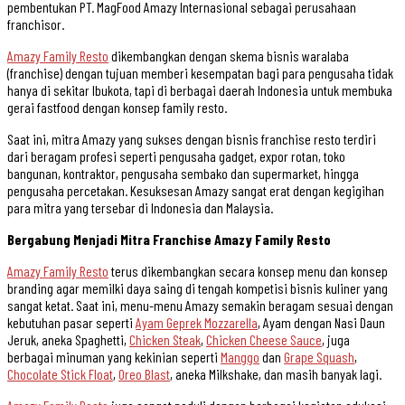
pembentukan PT. MagFood Amazy Internasional sebagai perusahaan
franchisor.
Amazy Family Resto
dikembangkan dengan skema bisnis waralaba
(franchise) dengan tujuan memberi kesempatan bagi para pengusaha tidak
hanya di sekitar Ibukota, tapi di berbagai daerah Indonesia untuk membuka
gerai fastfood dengan konsep family resto.
Saat ini, mitra Amazy yang sukses dengan bisnis franchise resto terdiri
dari beragam profesi seperti pengusaha gadget, expor rotan, toko
bangunan, kontraktor, pengusaha sembako dan supermarket, hingga
pengusaha percetakan. Kesuksesan Amazy sangat erat dengan kegigihan
para mitra yang tersebar di Indonesia dan Malaysia.
Bergabung Menjadi Mitra Franchise Amazy Family Resto
Amazy Family Resto
terus dikembangkan secara konsep menu dan konsep
branding agar memilki daya saing di tengah kompetisi bisnis kuliner yang
sangat ketat. Saat ini, menu-menu Amazy semakin beragam sesuai dengan
kebutuhan pasar seperti
Ayam Geprek Mozzarella
, Ayam dengan Nasi Daun
Jeruk, aneka Spaghetti,
Chicken Steak
,
Chicken Cheese Sauce
, juga
berbagai minuman yang kekinian seperti
Manggo
dan
Grape Squash
,
Chocolate Stick Float
,
Oreo Blast
, aneka Milkshake, dan masih banyak lagi.