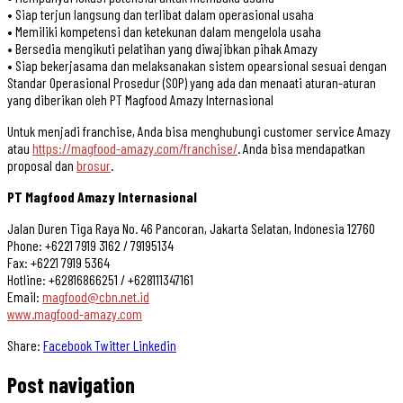
• Siap terjun langsung dan terlibat dalam operasional usaha
• Memiliki kompetensi dan ketekunan dalam mengelola usaha
• Bersedia mengikuti pelatihan yang diwajibkan pihak Amazy
• Siap bekerjasama dan melaksanakan sistem opearsional sesuai dengan
Standar Operasional Prosedur (SOP) yang ada dan menaati aturan-aturan
yang diberikan oleh PT Magfood Amazy Internasional
Untuk menjadi franchise, Anda bisa menghubungi customer service Amazy
atau
https://magfood-amazy.com/franchise/
. Anda bisa mendapatkan
proposal dan
brosur
.
PT Magfood Amazy Internasional
Jalan Duren Tiga Raya No. 46 Pancoran, Jakarta Selatan, Indonesia 12760
Phone: +6221 7919 3162 / 79195134
Fax: +6221 7919 5364
Hotline: +62816866251 / +628111347161
Email:
magfood@cbn.net.id
www.magfood-amazy.com
Share:
Facebook
Twitter
Linkedin
Post navigation