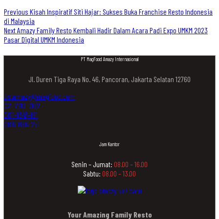
Previous
Kisah Inspiratif Siti Hajar: Sukses Buka Franchise Resto Indonesia
di Malaysia
Next
Amazy Family Resto Kembali Hadir Dalam Acara Padi Expo UMKM 2023
Pasar Digital UMKM Indonesia
PT MagFood Amazy Internasional
Jl. Duren Tiga Raya No. 46, Pancoran, Jakarta Selatan 12760
cs.amazy@magfood.com
021-7919-3162
0811-1347-161
0816-866-251
Jam Kantor
Senin – Jumat:
08.00 – 16.00
Sabtu:
08.00 – 13.00
Your Amazing Family Resto