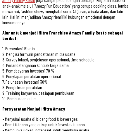
Amazy Family Resto
juga sangat peduli dengan berbagai kegiatan edukasi
anak-anak melalui “Amazy Fun Education” yang berupa cooking class, lomba
mewarnai, fashion show, menghafal surat Al Quran, wisata alam, dan lain-
lain. Hal ini menjadikan Amazy Memiliki hubungan emotional dengan
konsumennya.
Alur untuk menjadi Mitra Franchise Amazy Family Resto sebagai
berikut:
1. Presentasi Bisnis
2. Mengisi formulir pendaftaran mitra usaha
3. Survey lokasi, penjelasan operasional, time schedule
4. Penandatanganan kontrak kerja sama
5. Pemabayaran investasi 70 %
6. Penyiapan peralatan operasional
7. Pelunasan investasi 30%
8. Pengiriman peralatan
9. Training karyawan, pesiapan pembukaan
10. Pembukaan outlet
Persyaratan Menjadi Mitra Amazy
• Menyukai usaha di bidang food & beverages
• Memiliki dana yang cukup untuk investasi usaha
• Mempunyai lokasi potensial untuk membuka usaha