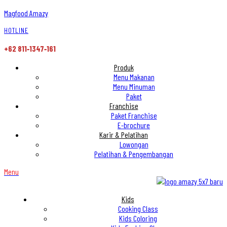
Magfood Amazy
HOTLINE
+62 811‑1347‑161
Produk
Menu Makanan
Menu Minuman
Paket
Franchise
Paket Franchise
E-brochure
Karir & Pelatihan
Lowongan
Pelatihan & Pengembangan
Menu
Kids
Cooking Class
Kids Coloring