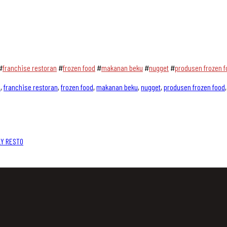
#
franchise restoran
#
frozen food
#
makanan beku
#
nugget
#
produsen frozen f
u
,
franchise restoran
,
frozen food
,
makanan beku
,
nugget
,
produsen frozen food
LY RESTO