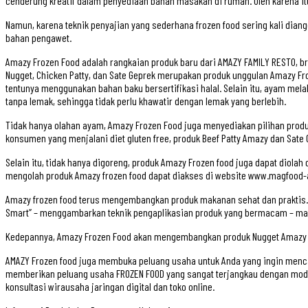
cenderung kreatif dalam penyediaan bahan masakan di rumah. Oleh karena itu
Namun, karena teknik penyajian yang sederhana frozen food sering kali dia
bahan pengawet.
Amazy Frozen Food adalah rangkaian produk baru dari AMAZY FAMILY RESTO, 
Nugget, Chicken Patty, dan Sate Geprek merupakan produk unggulan Amazy F
tentunya menggunakan bahan baku bersertifikasi halal. Selain itu, ayam m
tanpa lemak, sehingga tidak perlu khawatir dengan lemak yang berlebih.
Tidak hanya olahan ayam, Amazy Frozen Food juga menyediakan pilihan produk la
konsumen yang menjalani diet gluten free, produk Beef Patty Amazy dan Sate 
Selain itu, tidak hanya digoreng, produk Amazy Frozen food juga dapat diolah d
mengolah produk Amazy frozen food dapat diakses di website www.magfoo
Amazy frozen food terus mengembangkan produk makanan sehat dan praktis. 
Smart” – menggambarkan teknik pengaplikasian produk yang bermacam – mac
Kedepannya, Amazy Frozen Food akan mengembangkan produk Nugget Amazy da
AMAZY Frozen food juga membuka peluang usaha untuk Anda yang ingin menca
memberikan peluang usaha FROZEN FOOD yang sangat terjangkau dengan modal
konsultasi wirausaha jaringan digital dan toko online.