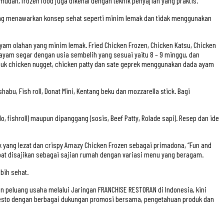
dah, frozen food juga dikenal dengan teknik penyajian yang praktis.
 yang menawarkan konsep sehat seperti minim lemak dan tidak menggunakan
am olahan yang minim lemak. Fried Chicken Frozen, Chicken Katsu, Chicken
yam segar dengan usia sembelih yang sesuai yaitu 8 – 9 minggu, dan
duk chicken nugget, chicken patty dan sate geprek menggunakan dada ayam
abu, Fish roll, Donat Mini, Kentang beku dan mozzarella stick. Bagi
o, fishroll) maupun dipanggang (sosis, Beef Patty, Rolade sapi). Resep dan ide
yang lezat dan crispy Amazy Chicken Frozen sebagai primadona, “Fun and
t disajikan sebagai sajian rumah dengan variasi menu yang beragam.
bih sehat.
peluang usaha melalui Jaringan FRANCHISE RESTORAN di Indonesia, kini
 resto dengan berbagai dukungan promosi bersama, pengetahuan produk dan