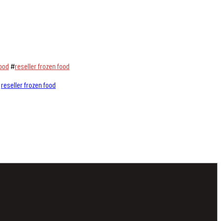
ood
#
reseller frozen food
,
reseller frozen food