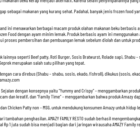
 makanan beku kerap menjadi alternatif, karena selain penyimpanannya yang mu
nggap sebagai makanan yang kurang sehat. Padahal, banyak jenis frozen food
brand ini menawarkan berbagai macam produk olahan makanan beku berbasis ay
rozen Food dengan ayam minim lemak. Produk berbasis ayam ini menggunakan a
elalui proses pembersihan dan pembuangan lemak sebelum diolah dan untuk pro
innya seperti Beef patty, Roti Burger, Sosis Bratwurst, Rolade sapi, Shabu – sh
Geprek merupakan salah satu pilihan yang tepat.
engan cara direbus (Shabu – shabu, sosis, ekado, fishroll), dikukus (sosis, ekad
d-amazy.com
Sejalan dengan konsepnya yaitu “Yummy and Crispy” – menggambarkan produk 
am dan kreatif, dan “Family Time” – menggambarkan bahwa produk Amazy dapa
n Chicken Patty non – MSG, untuk mendukung konsumen Amazy untuk hidup le
ri tambahan penghasilan. AMAZY FAMILY RESTO sudah berhasil mengembangkan 
 Rp 1 juta sudah bisa menjadi bagian dari jaringan wirausaha AMAZY Family