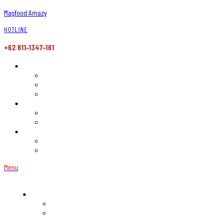
Magfood Amazy
HOTLINE
+62 811‑1347‑161
Menu