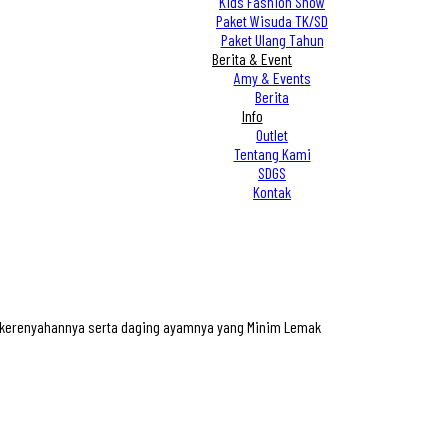
Kids Fashion Show
Paket Wisuda TK/SD
Paket Ulang Tahun
Berita & Event
Amy & Events
Berita
Info
Outlet
Tentang Kami
SDGS
Kontak
n kerenyahannya serta daging ayamnya yang Minim Lemak