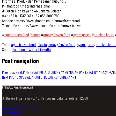
Informasi Produk dan Pemesanan Hubungi :
PT. Magfood Amazy Internasional
Jl.Duren Tiga Raya No.46 Jakarta Selatan
WA : +62 811-1347-161 / +62 855 8800 780
Shopee : https://www.shopee.co.id/amazyfrozenfood
Tokopedia : https://www.tokopedia.com/amazy-frozen
#
agen frozen food jakarta
#
amazy frozen food
#
ayam goren
#
chicken katsu
Tags:
agen frozen food jakarta
,
amazy frozen food
,
ayam goren
,
chicken kats
Share:
Facebook
Twitter
Linkedin
Post navigation
Previous
RESEP MEMBUAT POTATO CRISPY YANG MUDAH DAN LEZAT BY AMAZY FAMI
Next
PROMO SPESIAL 7 HARI DI BULAN KEMERDEKAAN !
PT MagFood Amazy Internasional
Jl. Duren Tiga Raya No. 46, Pancoran, Jakarta Selatan 12760
cs.amazy@magfood.com
021-7919-3162