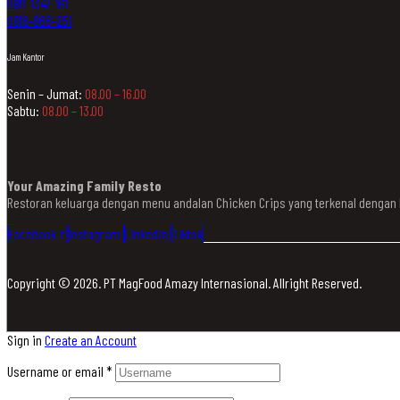
0811-1347-161
0816-866-251
Jam Kantor
Senin – Jumat:
08.00 – 16.00
Sabtu:
08.00 – 13.00
Your Amazing Family Resto
Restoran keluarga dengan menu andalan Chicken Crips yang terkenal denga
Facebook-f
Instagram
Linkedin
Tiktok
Copyright © 2026. PT MagFood Amazy Internasional. Allright Reserved.
Sign in
Create an Account
Username or email
*