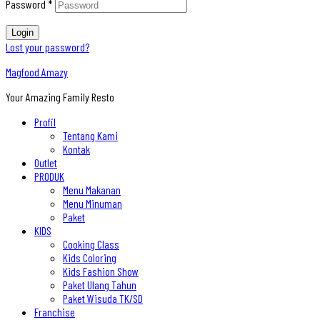
Password
*
Login
Lost your password?
Magfood Amazy
Your Amazing Family Resto
Profil
Tentang Kami
Kontak
Outlet
PRODUK
Menu Makanan
Menu Minuman
Paket
KIDS
Cooking Class
Kids Coloring
Kids Fashion Show
Paket Ulang Tahun
Paket Wisuda TK/SD
Franchise