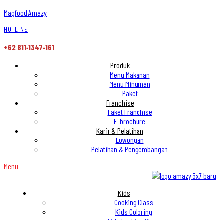
Magfood Amazy
HOTLINE
+62 811‑1347‑161
Produk
Menu Makanan
Menu Minuman
Paket
Franchise
Paket Franchise
E-brochure
Karir & Pelatihan
Lowongan
Pelatihan & Pengembangan
Menu
Kids
Cooking Class
Kids Coloring