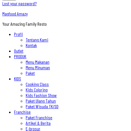
Lost your password?
Magfood Amazy
Your Amazing Family Resto
Profil
Tentang Kami
Kontak
Outlet
PRODUK
Menu Makanan
Menu Minuman
Paket
KIDS
Cooking Class
Kids Coloring
Kids Fashion Show
Paket Ulang Tahun
Paket Wisuda TK/SD
Franchise
Paket Franchise
Artikel & Berita
E-brosur