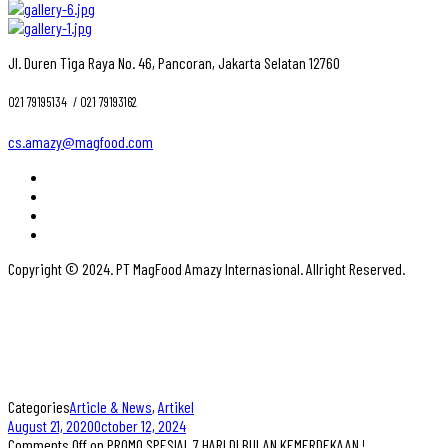
Jl. Duren Tiga Raya No. 46, Pancoran, Jakarta Selatan 12760
021 79195134 ‎ / 021 79193162
cs.amazy@magfood.com
Copyright © 2024. PT MagFood Amazy Internasional. Allright Reserved.
Categories
Article & News
,
Artikel
August 21, 2020
October 12, 2024
Comments Off
on PROMO SPESIAL 7 HARI DI BULAN KEMERDEKAAN !