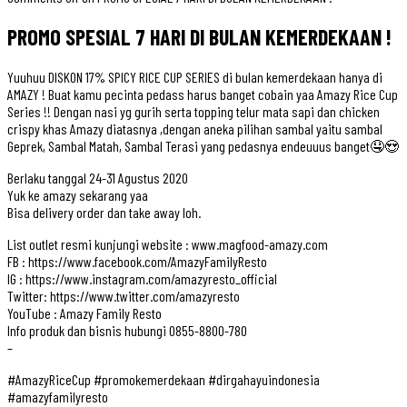
PROMO SPESIAL 7 HARI DI BULAN KEMERDEKAAN !
Yuuhuu DISKON 17% SPICY RICE CUP SERIES di bulan kemerdekaan hanya di
AMAZY ! Buat kamu pecinta pedass harus banget cobain yaa Amazy Rice Cup
Series !! Dengan nasi yg gurih serta topping telur mata sapi dan chicken
crispy khas Amazy diatasnya ,dengan aneka pilihan sambal yaitu sambal
Geprek, Sambal Matah, Sambal Terasi yang pedasnya endeuuus banget🤤😍
Berlaku tanggal 24-31 Agustus 2020
Yuk ke amazy sekarang yaa
Bisa delivery order dan take away loh.
List outlet resmi kunjungi website : www.magfood-amazy.com
FB : https://www.facebook.com/AmazyFamilyResto
IG : https://www.instagram.com/amazyresto_official
Twitter: https://www.twitter.com/amazyresto
YouTube : Amazy Family Resto
Info produk dan bisnis hubungi 0855-8800-780
–
#AmazyRiceCup #promokemerdekaan #dirgahayuindonesia
#amazyfamilyresto