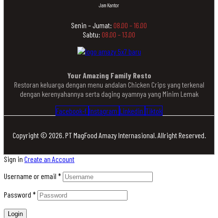
Jam Kantor
Senin – Jumat:
08.00 – 16.00
Sabtu:
08.00 – 13.00
Your Amazing Family Resto
Restoran keluarga dengan menu andalan Chicken Crips yang terkenal
dengan kerenyahannya serta daging ayamnya yang Minim Lemak
Facebook-f
Instagram
Linkedin
Tiktok
Copyright © 2026. PT MagFood Amazy Internasional. Allright Reserved.
Sign in
Create an Account
Username or email
*
Password
*
Login