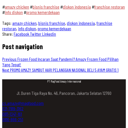
#
amazy chicken
#
bisnis franchise
#
diskon indonesia
#
franchise restoran
#
info diskon
#
promo kemerdekaan
Tags:
amazy chicken
,
bisnis franchise
,
diskon indonesia
,
franchise
restoran
,
info diskon
,
promo kemerdekaan
Share:
Facebook
Twitter
Linkedin
Post navigation
Previous
Frozen Food Incaran Saat Pandemi? Amazy Frozen Food Pilihan
Yang Tepat!
Next
PROMO AMAZY SAMBUT HARI PELANGGAN NASIONAL BELI 5 AYAM GRATIS 1
PT MagFood Amazy Internasional
Jl. Duren Tiga Raya No. 46, Pancoran, Jakarta Selatan 12760
cs.amazy@magfood.com
021-7919-3162
0811-1347-161
0816-866-251